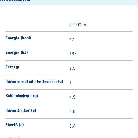
je 100 ml
Energie (kcal)
47
Energie (kJ)
197
Fett (g)
1.5
davon gesättigte Fettsäuren (g)
1
Kohlenhydrate (g)
4.9
davon Zucker (g)
4.9
Eiweiß (g)
3.4