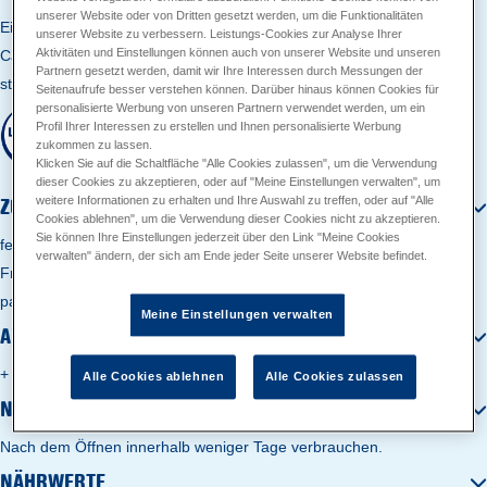
unserer Website oder von Dritten gesetzt werden, um die Funktionalitäten
Ein frisches Glas Milch, fürs Müsli oder cremigen Milchschaum im
unserer Website zu verbessern. Leistungs-Cookies zur Analyse Ihrer
Aktivitäten und Einstellungen können auch von unserer Website und unseren
Cappuccino: Mit der fettarmen, laktosefreien MinusL Frischmilch
Partnern gesetzt werden, damit wir Ihre Interessen durch Messungen der
startest du perfekt in den Tag.
Seitenaufrufe besser verstehen können. Darüber hinaus können Cookies für
personalisierte Werbung von unseren Partnern verwendet werden, um ein
Profil Ihrer Interessen zu erstellen und Ihnen personalisierte Werbung
zukommen zu lassen.
Klicken Sie auf die Schaltfläche "Alle Cookies zulassen", um die Verwendung
dieser Cookies zu akzeptieren, oder auf "Meine Einstellungen verwalten", um
ZUTATEN
weitere Informationen zu erhalten und Ihre Auswahl zu treffen, oder auf "Alle
Cookies ablehnen", um die Verwendung dieser Cookies nicht zu akzeptieren.
Sie können Ihre Einstellungen jederzeit über den Link "Meine Cookies
fettarme MILCH, Laktase
verwalten" ändern, der sich am Ende jeder Seite unserer Website befindet.
Frische laktosefreie* fettarme MILCH, 1,5 % Fett, länger haltbar,
pasteurisiert (hocherhitzt), homogenisiert, * Laktose < 0,1 g / 100 g
Meine Einstellungen verwalten
AUFBEWAHRUNGSANWEISUNG
+ 2 °C bis + 8 °C
Alle Cookies ablehnen
Alle Cookies zulassen
NUTZUNGSHINWEISE
Nach dem Öffnen innerhalb weniger Tage verbrauchen.
NÄHRWERTE