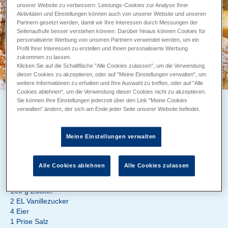
unserer Website zu verbessern. Leistungs-Cookies zur Analyse Ihrer
Aktivitäten und Einstellungen können auch von unserer Website und unseren
Partnern gesetzt werden, damit wir Ihre Interessen durch Messungen der
Seitenaufrufe besser verstehen können. Darüber hinaus können Cookies für
personalisierte Werbung von unseren Partnern verwendet werden, um ein
Profil Ihrer Interessen zu erstellen und Ihnen personalisierte Werbung
zukommen zu lassen.
Klicken Sie auf die Schaltfläche "Alle Cookies zulassen", um die Verwendung
dieser Cookies zu akzeptieren, oder auf "Meine Einstellungen verwalten", um
weitere Informationen zu erhalten und Ihre Auswahl zu treffen, oder auf "Alle
Cookies ablehnen", um die Verwendung dieser Cookies nicht zu akzeptieren.
Sie können Ihre Einstellungen jederzeit über den Link "Meine Cookies
APFELKUCHEN MIT PUDERZUCKER
verwalten" ändern, der sich am Ende jeder Seite unserer Website befindet.
Zubereitung 40 min
Backzeit ca. 50 min
Meine Einstellungen verwalten
ZUTATEN
Alle Cookies ablehnen
Alle Cookies zulassen
MinusL Butter und Mehl, für die Form
180 g weiche MinusL Butter
160 g Zucker
2 EL Vanillezucker
4 Eier
1 Prise Salz