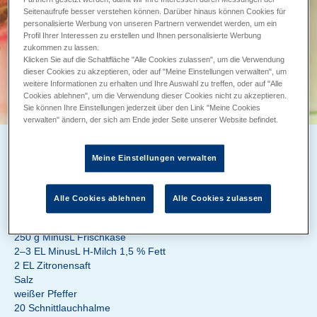
Seitenaufrufe besser verstehen können. Darüber hinaus können Cookies für
personalisierte Werbung von unseren Partnern verwendet werden, um ein
Profil Ihrer Interessen zu erstellen und Ihnen personalisierte Werbung
zukommen zu lassen.
Klicken Sie auf die Schaltfläche "Alle Cookies zulassen", um die Verwendung
dieser Cookies zu akzeptieren, oder auf "Meine Einstellungen verwalten", um
weitere Informationen zu erhalten und Ihre Auswahl zu treffen, oder auf "Alle
Cookies ablehnen", um die Verwendung dieser Cookies nicht zu akzeptieren.
Sie können Ihre Einstellungen jederzeit über den Link "Meine Cookies
verwalten" ändern, der sich am Ende jeder Seite unserer Website befindet.
FRISCHKÄSECREME MIT RADIESCHEN
Meine Einstellungen verwalten
Zubereitung 10 min
Backzeit ca. 0 min
Alle Cookies ablehnen
Alle Cookies zulassen
ZUTATEN
250 g MinusL Frischkäse
2–3 EL MinusL H-Milch 1,5 % Fett
2 EL Zitronensaft
Salz
weißer Pfeffer
20 Schnittlauchhalme