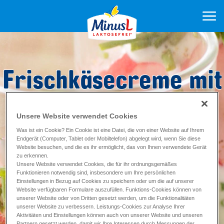
Frischkäsecreme mit
Radieschen
Unsere Website verwendet Cookies
Was ist ein Cookie? Ein Cookie ist eine Datei, die von einer Website auf Ihrem
Endgerät (Computer, Tablet oder Mobiltelefon) abgelegt wird, wenn Sie diese
Zubereitung 10
min
Website besuchen, und die es ihr ermöglicht, das von Ihnen verwendete Gerät
Backzeit ca. 0
min
zu erkennen.
Unsere Website verwendet Cookies, die für ihr ordnungsgemäßes
Funktionieren notwendig sind, insbesondere um Ihre persönlichen
Einstellungen in Bezug auf Cookies zu speichern oder um die auf unserer
Website verfügbaren Formulare auszufüllen. Funktions-Cookies können von
unserer Website oder von Dritten gesetzt werden, um die Funktionalitäten
unserer Website zu verbessern. Leistungs-Cookies zur Analyse Ihrer
Aktivitäten und Einstellungen können auch von unserer Website und unseren
Partnern gesetzt werden, damit wir Ihre Interessen durch Messungen der