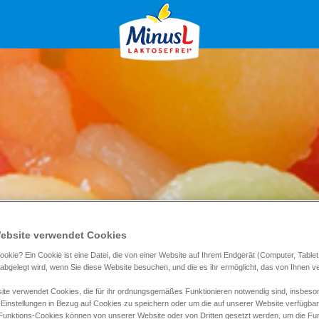
ebsite verwendet Cookies
ookie? Ein Cookie ist eine Datei, die von einer Website auf Ihrem Endgerät (Computer, Tablet
) abgelegt wird, wenn Sie diese Website besuchen, und die es ihr ermöglicht, das von Ihnen 
te verwendet Cookies, die für ihr ordnungsgemäßes Funktionieren notwendig sind, insbeso
 Einstellungen in Bezug auf Cookies zu speichern oder um die auf unserer Website verfügba
 Funktions-Cookies können von unserer Website oder von Dritten gesetzt werden, um die Funk