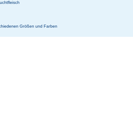
uchtfleisch
schiedenen Größen und Farben
n.
mehrmals
nehmen
en mit der