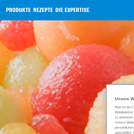
PRODUKTE
REZEPTE
DIE EXPERTISE
Unsere W
Was ist ein C
Mobiltelefon
zu erkennen.
Unsere Websi
persönlichen
auszufüllen.