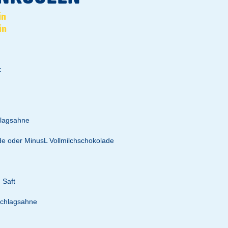
in
in
:
hlagsahne
ade oder MinusL Vollmilchschokolade
 Saft
Schlagsahne