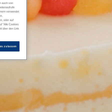
en auch von
eitenaufrufe
tnern verwendet
en.
n, oder auf
uf "Alle Cookies
it über den Link
es zulassen