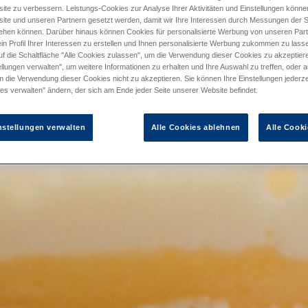
ite zu verbessern. Leistungs-Cookies zur Analyse Ihrer Aktivitäten und Einstellungen könn
ite und unseren Partnern gesetzt werden, damit wir Ihre Interessen durch Messungen der S
ehen können. Darüber hinaus können Cookies für personalisierte Werbung von unseren Par
in Profil Ihrer Interessen zu erstellen und Ihnen personalisierte Werbung zukommen zu lass
uf die Schaltfläche "Alle Cookies zulassen", um die Verwendung dieser Cookies zu akzeptiere
llungen verwalten", um weitere Informationen zu erhalten und Ihre Auswahl zu treffen, oder a
m die Verwendung dieser Cookies nicht zu akzeptieren. Sie können Ihre Einstellungen jederze
es verwalten" ändern, der sich am Ende jeder Seite unserer Website befindet.
nstellungen verwalten
Alle Cookies ablehnen
Alle Cooki