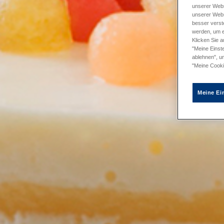
unserer Webs
unserer Webs
besser verst
werden, um e
Klicken Sie a
"Meine Einste
ablehnen", u
"Meine Cooki
Meine Ei