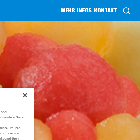
MEHR INFOS
KONTAKT
 oder
verwendete Gerät
ndere um Ihre
ren Formulare
tionalitäten