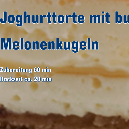
Joghurttorte mit b
Melonenkugeln
Zubereitung 60
min
Backzeit ca. 20
min