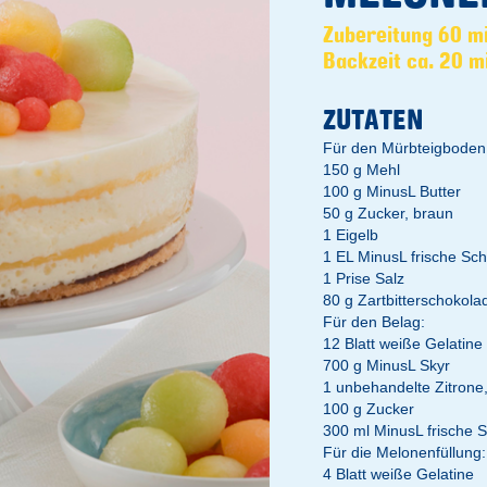
Zubereitung 60 m
Backzeit ca. 20 m
ZUTATEN
Für den Mürbteigboden
150 g Mehl
100 g MinusL Butter
50 g Zucker, braun
1 Eigelb
1 EL MinusL frische Sc
1 Prise Salz
80 g Zartbitterschokol
Für den Belag:
12 Blatt weiße Gelatine
700 g MinusL Skyr
1 unbehandelte Zitrone,
100 g Zucker
300 ml MinusL frische 
Für die Melonenfüllung:
4 Blatt weiße Gelatine