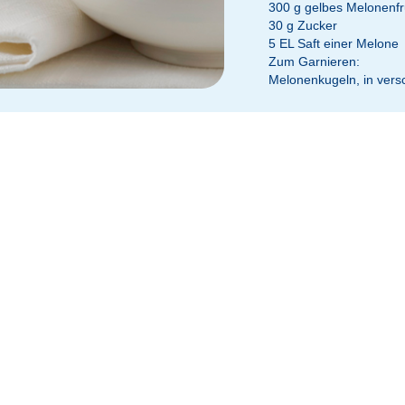
300 g gelbes Melonenfr
30 g Zucker
5 EL Saft einer Melone
Zum Garnieren:
Melonenkugeln, in ver
 Ober- und Unterhitze vorheizen.
rbteig in eine Schüssel geben und zügig zu einem glatten Teig verknete
ünn in Springformgröße auswellen. Den Teig in de Springform legen, 
chen und im vorgeheizten Ofen ca. 20 Minuten backen. Aus dem Ofen 
nem heißen, nicht kochenden Wasserbad schmelzen. Den Mürbteigbod
 und trocknen lassen.