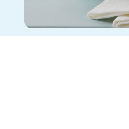
ZUBEREITUNG
Den Backofen auf 180°C
1
Alle Zutaten für den Mü
Zwischen zwei Folien d
2
mit einer Gabel einste
und auskühlen lassen.
Die Schokolade über ei
3
Schokolade bestreichen