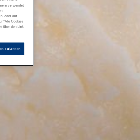
eitenaufrufe
tnern verwendet
en.
n, oder auf
uf "Alle Cookies
it über den Link
es zulassen