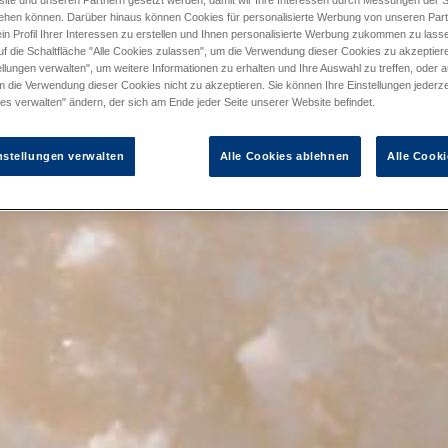
ite und unseren Partnern gesetzt werden, damit wir Ihre Interessen durch Messungen der S
ehen können. Darüber hinaus können Cookies für personalisierte Werbung von unseren Par
in Profil Ihrer Interessen zu erstellen und Ihnen personalisierte Werbung zukommen zu lass
uf die Schaltfläche "Alle Cookies zulassen", um die Verwendung dieser Cookies zu akzeptiere
llungen verwalten", um weitere Informationen zu erhalten und Ihre Auswahl zu treffen, oder a
m die Verwendung dieser Cookies nicht zu akzeptieren. Sie können Ihre Einstellungen jederze
es verwalten" ändern, der sich am Ende jeder Seite unserer Website befindet.
nstellungen verwalten
Alle Cookies ablehnen
Alle Cooki