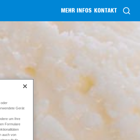
MEHR INFOS
KONTAKT
 oder
verwendete Gerät
ndere um Ihre
ren Formulare
tionalitäten
en auch von