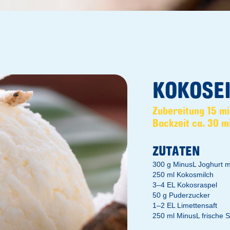
KOKOSE
Zubereitung 15 m
Backzeit ca. 30 m
ZUTATEN
300 g MinusL Joghurt m
250 ml Kokosmilch
3–4 EL Kokosraspel
50 g Puderzucker
1–2 EL Limettensaft
250 ml MinusL frische 