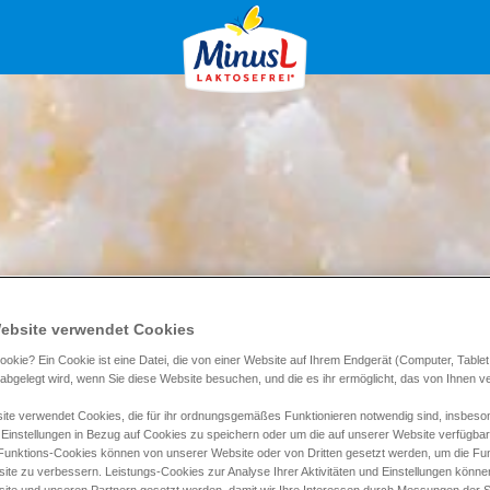
ebsite verwendet Cookies
ookie? Ein Cookie ist eine Datei, die von einer Website auf Ihrem Endgerät (Computer, Tablet
) abgelegt wird, wenn Sie diese Website besuchen, und die es ihr ermöglicht, das von Ihnen 
te verwendet Cookies, die für ihr ordnungsgemäßes Funktionieren notwendig sind, insbeso
 Einstellungen in Bezug auf Cookies zu speichern oder um die auf unserer Website verfügba
 Funktions-Cookies können von unserer Website oder von Dritten gesetzt werden, um die Funk
ite zu verbessern. Leistungs-Cookies zur Analyse Ihrer Aktivitäten und Einstellungen könn