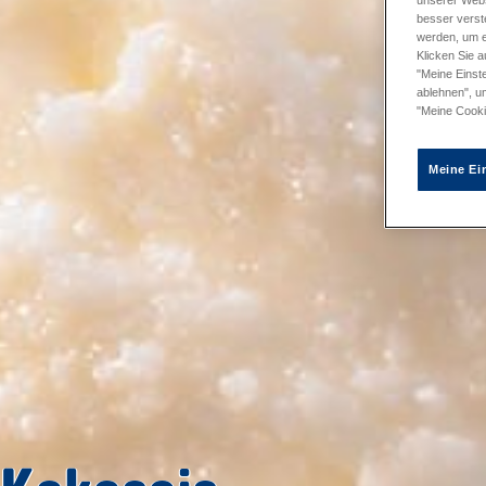
unserer Webs
besser verst
werden, um e
Klicken Sie a
"Meine Einste
ablehnen", u
"Meine Cooki
Meine Ei