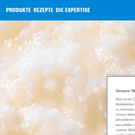
PRODUKTE
REZEPTE
DIE EXPERTISE
Unsere W
Was ist ein C
Mobiltelefon
zu erkennen.
Unsere Websi
persönlichen
auszufüllen.
unserer Webs