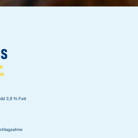
IS
in
in
ild 3,8 % Fett
Schlagsahne