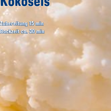
Kokoseis
Zubereitung 15
min
Backzeit ca. 30
min