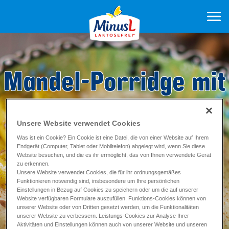
Mandel-Porridge mit
Apfelspalten
Unsere Website verwendet Cookies
Was ist ein Cookie? Ein Cookie ist eine Datei, die von einer Website auf Ihrem
Zubereitung 10
min
Endgerät (Computer, Tablet oder Mobiltelefon) abgelegt wird, wenn Sie diese
Backzeit ca. 10
min
Website besuchen, und die es ihr ermöglicht, das von Ihnen verwendete Gerät
zu erkennen.
Unsere Website verwendet Cookies, die für ihr ordnungsgemäßes
Funktionieren notwendig sind, insbesondere um Ihre persönlichen
Einstellungen in Bezug auf Cookies zu speichern oder um die auf unserer
Website verfügbaren Formulare auszufüllen. Funktions-Cookies können von
unserer Website oder von Dritten gesetzt werden, um die Funktionalitäten
unserer Website zu verbessern. Leistungs-Cookies zur Analyse Ihrer
Aktivitäten und Einstellungen können auch von unserer Website und unseren