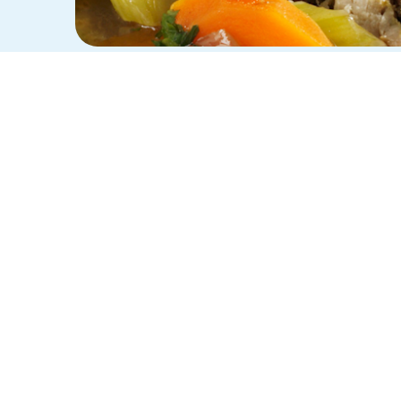
ZUBEREITUNG
Das Fleisch waschen, tr
pfeffern. Die Tomaten a
1
Streifen schneiden.
Den Knoblauch abziehen,
2
Kräutern, Käsecreme, E
Das Fleisch mit der Pi
3
Von der langen Seite he
Die Möhren schälen, län