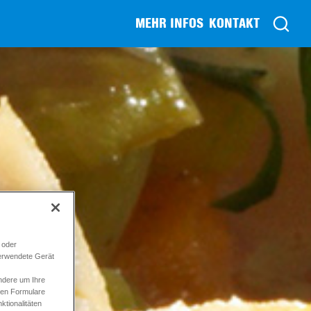
MEHR INFOS
KONTAKT
 oder
verwendete Gerät
ndere um Ihre
ren Formulare
tionalitäten