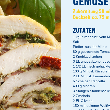
GEMÜSE
Zubereitung 50 m
Backzeit ca. 75 m
ZUTATEN
1 kg Putenbrust, vom M
Salz
Pfeffer, aus der Mühle
80 g getrocknete Tomate
2 Knoblauchzehen
3 EL ungesalzene, gesc
1 1/2 EL frisch gehackte
100 g MinusL Käsecre
2 EL MinusL Emmentale
6 Scheiben Pancetta
400 g Möhren
3 Stangen Staudenselle
2 Zwiebeln
2 EL Olivenöl
150 ml trockener Weiß