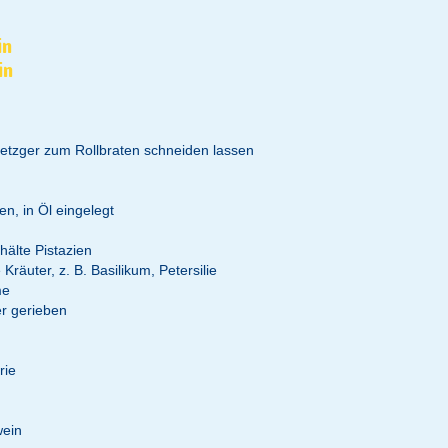
in
in
etzger zum Rollbraten schneiden lassen
n, in Öl eingelegt
hälte Pistazien
 Kräuter, z. B. Basilikum, Petersilie
me
r gerieben
rie
wein