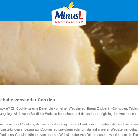
ebsite verwendet Cookies
ookie? Ein Cookie ist eine Datei, die von einer Website auf Ihrem Endgerät (Computer, Tablet
) abgelegt wird, wenn Sie diese Website besuchen, und die es ihr ermöglicht, das von Ihnen 
te verwendet Cookies, die für ihr ordnungsgemäßes Funktionieren notwendig sind, insbeso
 Einstellungen in Bezug auf Cookies zu speichern oder um die auf unserer Website verfügba
 Funktions-Cookies können von unserer Website oder von Dritten gesetzt werden, um die Funk