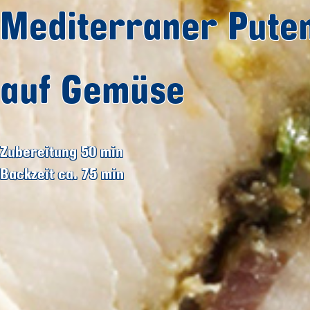
Mediterraner Puten
auf Gemüse
Zubereitung 50
min
Backzeit ca. 75
min