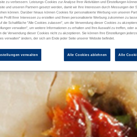
ite zu verbessern. Leistungs-Cookies zur Analyse Ihrer Aktivitäten und Einstellungen könn
ite und unseren Partnern gesetzt werden, damit wir Ihre Interessen durch Messungen der S
ehen können. Darüber hinaus können Cookies für personalisierte Werbung von unseren Par
in Profil Ihrer Interessen zu erstellen und Ihnen personalisierte Werbung zukommen zu lass
uf die Schaltfläche "Alle Cookies zulassen", um die Verwendung dieser Cookies zu akzeptiere
llungen verwalten", um weitere Informationen zu erhalten und Ihre Auswahl zu treffen, oder a
m die Verwendung dieser Cookies nicht zu akzeptieren. Sie können Ihre Einstellungen jederze
es verwalten" ändern, der sich am Ende jeder Seite unserer Website befindet.
nstellungen verwalten
Alle Cookies ablehnen
Alle Cooki