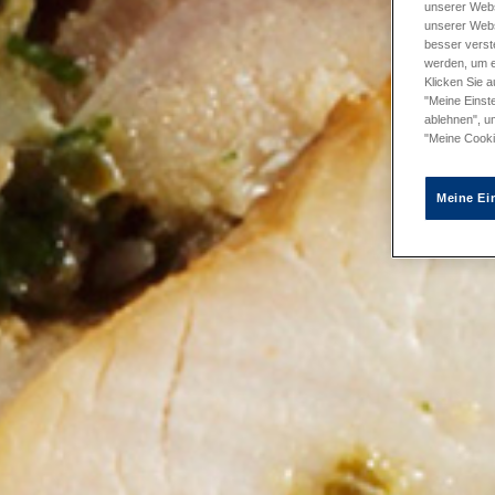
unserer Webs
unserer Webs
besser verst
werden, um e
Klicken Sie a
"Meine Einste
ablehnen", u
"Meine Cooki
Meine Ei