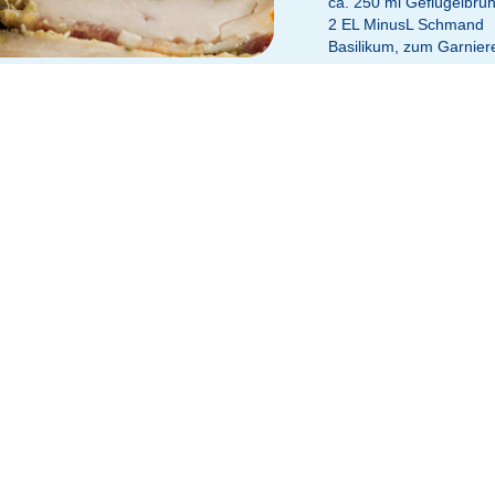
ca. 250 ml Geflügelbrü
2 EL MinusL Schmand
Basilikum, zum Garnier
ocken tupfen, ausbreiten, leicht plattieren und von beiden Seiten salze
btropfen lassen, das Öl der eingelegten Tomaten auffangen und die To
 fein hacken und mit den Pistazien in einem Mixer fein zerkleinern. Mi
mmentaler und 2 EL des aufgefangenen Tomatenöls verrühren.
stazien-Kräuter-Creme bestreichen und mit dem Pancetta und Tomaten 
r aufrollen und mit Küchengarn binden.
gs halbieren und in Scheiben schneiden. Den Sellerie waschen, putzen