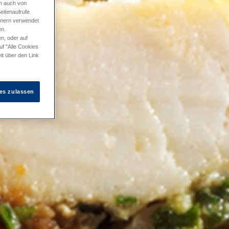
en auch von
eitenaufrufe
tnern verwendet
en.
n, oder auf
uf "Alle Cookies
it über den Link
es zulassen