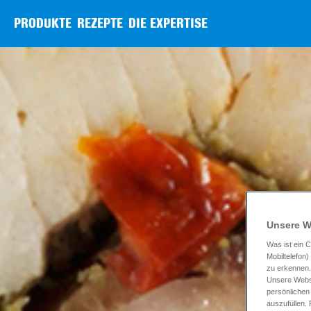
PRODUKTE
REZEPTE
DIE EXPERTISE
Unsere W
Was ist ein C
Mobiltelefon
zu erkennen.
Unsere Websi
persönlichen
auszufüllen.