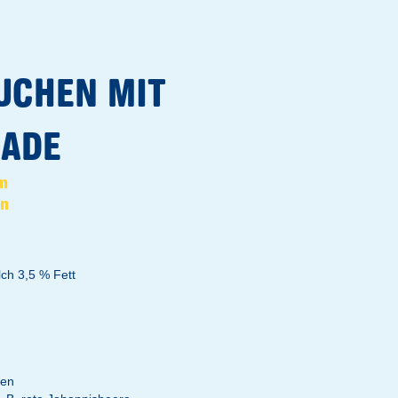
UCHEN MIT
ADE
in
in
lch 3,5 % Fett
ten