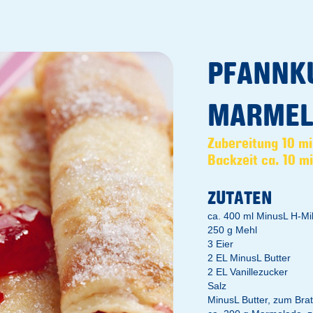
PFANNK
MARMEL
Zubereitung 10 m
Backzeit ca. 10 m
ZUTATEN
ca. 400 ml MinusL H-Mi
250 g Mehl
3 Eier
2 EL MinusL Butter
2 EL Vanillezucker
Salz
MinusL Butter, zum Bra