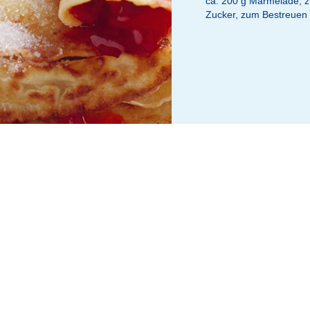
ca. 200 g Marmelade, z
Zucker, zum Bestreuen
den Eiern, der Butter, dem Vanillezucker und einer Prise Salz glatt rü
assen. Den Backofen auf 80°C Unter- und Oberhitze vorheizen.