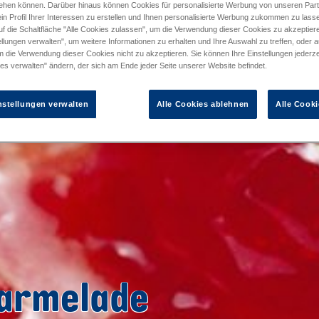
ehen können. Darüber hinaus können Cookies für personalisierte Werbung von unseren Par
in Profil Ihrer Interessen zu erstellen und Ihnen personalisierte Werbung zukommen zu lass
uf die Schaltfläche "Alle Cookies zulassen", um die Verwendung dieser Cookies zu akzeptiere
llungen verwalten", um weitere Informationen zu erhalten und Ihre Auswahl zu treffen, oder a
m die Verwendung dieser Cookies nicht zu akzeptieren. Sie können Ihre Einstellungen jederze
es verwalten" ändern, der sich am Ende jeder Seite unserer Website befindet.
nstellungen verwalten
Alle Cookies ablehnen
Alle Cooki
armelade