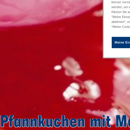
besser verst
werden, um e
Klicken Sie a
"Meine Einste
ablehnen", u
"Meine Cooki
Meine Ei
Pfannkuchen mit M