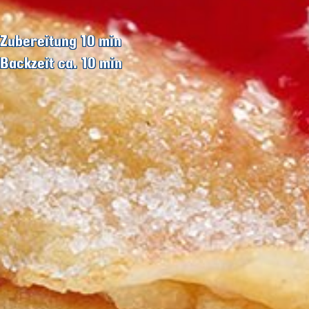
Zubereitung 10
min
Backzeit ca. 10
min