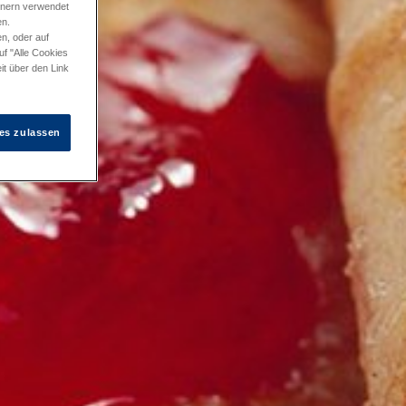
tnern verwendet
en.
n, oder auf
uf "Alle Cookies
it über den Link
es zulassen