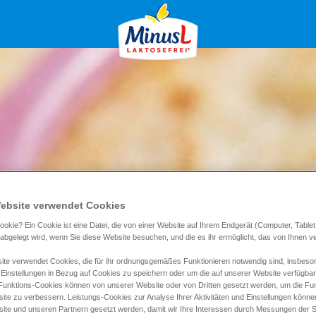
ebsite verwendet Cookies
ookie? Ein Cookie ist eine Datei, die von einer Website auf Ihrem Endgerät (Computer, Tablet
) abgelegt wird, wenn Sie diese Website besuchen, und die es ihr ermöglicht, das von Ihnen 
te verwendet Cookies, die für ihr ordnungsgemäßes Funktionieren notwendig sind, insbeso
 Einstellungen in Bezug auf Cookies zu speichern oder um die auf unserer Website verfügba
 Funktions-Cookies können von unserer Website oder von Dritten gesetzt werden, um die Funk
ite zu verbessern. Leistungs-Cookies zur Analyse Ihrer Aktivitäten und Einstellungen könn
ite und unseren Partnern gesetzt werden, damit wir Ihre Interessen durch Messungen der S