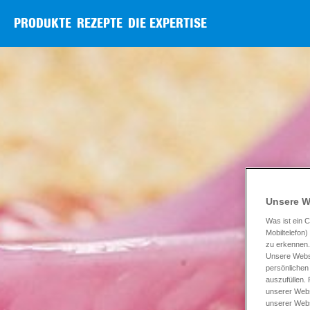
PRODUKTE
REZEPTE
DIE EXPERTISE
Unsere W
Was ist ein C
Mobiltelefon
zu erkennen.
Unsere Websi
persönlichen
auszufüllen.
unserer Webs
unserer Webs