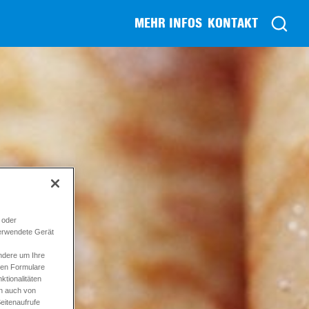
MEHR INFOS
KONTAKT
 oder
verwendete Gerät
ndere um Ihre
ren Formulare
tionalitäten
en auch von
eitenaufrufe