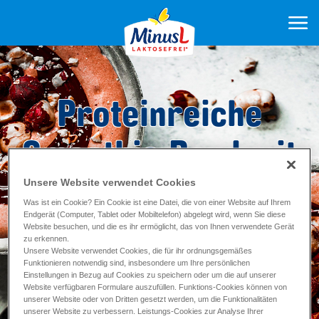
Proteinreiche
Smoothie Bowl mit
Schokolade und
Unsere Website verwendet Cookies
Was ist ein Cookie? Ein Cookie ist eine Datei, die von einer Website auf Ihrem
Endgerät (Computer, Tablet oder Mobiltelefon) abgelegt wird, wenn Sie diese
Nüssen
Website besuchen, und die es ihr ermöglicht, das von Ihnen verwendete Gerät
zu erkennen.
Unsere Website verwendet Cookies, die für ihr ordnungsgemäßes
Funktionieren notwendig sind, insbesondere um Ihre persönlichen
Einstellungen in Bezug auf Cookies zu speichern oder um die auf unserer
Zubereitung 20
min
Website verfügbaren Formulare auszufüllen. Funktions-Cookies können von
Backzeit ca. 15
min
unserer Website oder von Dritten gesetzt werden, um die Funktionalitäten
unserer Website zu verbessern. Leistungs-Cookies zur Analyse Ihrer