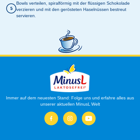
Bowls verteilen, spiralförmig mit der flüssigen Schokolade
5
verzieren und mit den gerösteten Haselnüssen bestreut
servieren.
Immer auf dem neuesten Stand: Folge uns und erfahre alles aus
unserer aktuellen MinusL Welt