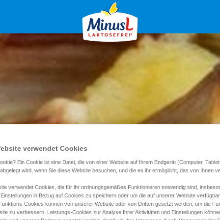
ebsite verwendet Cookies
ookie? Ein Cookie ist eine Datei, die von einer Website auf Ihrem Endgerät (Computer, Tablet
) abgelegt wird, wenn Sie diese Website besuchen, und die es ihr ermöglicht, das von Ihnen 
te verwendet Cookies, die für ihr ordnungsgemäßes Funktionieren notwendig sind, insbeso
 Einstellungen in Bezug auf Cookies zu speichern oder um die auf unserer Website verfügba
 Funktions-Cookies können von unserer Website oder von Dritten gesetzt werden, um die Funk
ite zu verbessern. Leistungs-Cookies zur Analyse Ihrer Aktivitäten und Einstellungen könn