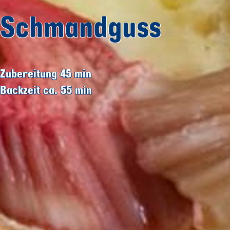
Schmandguss
Zubereitung 45
min
Backzeit ca. 55
min