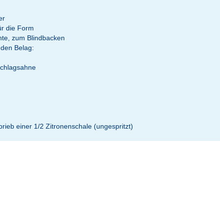
er
ür die Form
hte, zum Blindbacken
 den Belag:
Schlagsahne
brieb einer 1/2 Zitronenschale (ungespritzt)