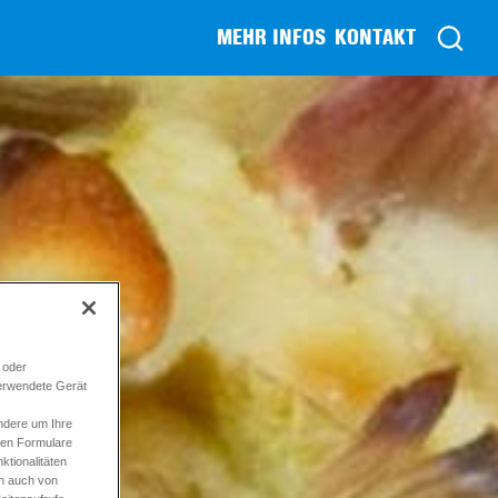
MEHR INFOS
KONTAKT
 oder
verwendete Gerät
ndere um Ihre
ren Formulare
tionalitäten
en auch von