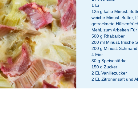
1 Ei
125 g kalte MinusL Butt
weiche MinusL Butter, f
getrocknete Hülsenfrüc
Mehl, zum Arbeiten Für
500 g Rhabarber
200 ml MinusL frische 
200 g MinusL Schmand
4 Eier
30 g Speisestärke
150 g Zucker
2 EL Vanillezucker
2 EL Zitronensaft und A