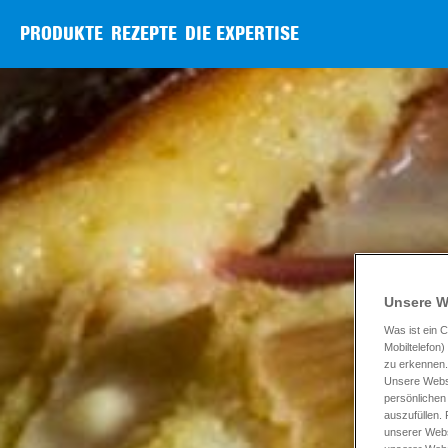
PRODUKTE
REZEPTE
DIE EXPERTISE
Unsere W
Was ist ein C
Mobiltelefon
zu erkennen.
Unsere Websi
persönlichen
auszufüllen.
unserer Webs