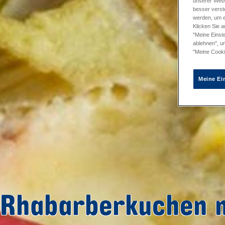
unserer Webs
besser verst
werden, um e
Klicken Sie a
"Meine Einste
ablehnen", u
"Meine Cooki
Meine Ei
Rhabarberkuchen 