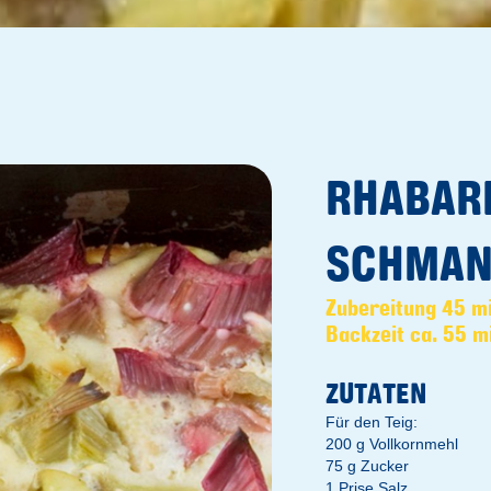
RHABAR
SCHMAN
Zubereitung 45 m
Backzeit ca. 55 m
ZUTATEN
Für den Teig:
200 g Vollkornmehl
75 g Zucker
1 Prise Salz