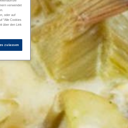
eitenaufrufe
tnern verwendet
en.
n, oder auf
uf "Alle Cookies
it über den Link
es zulassen