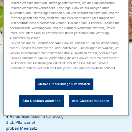
unserer Website oder von Dritten gesetzt werden, um die Funktionalitäten
unserer Website zu verbessern. Leistungs-Cookies zur Analyse Ihrer
Aktivitäten und Einstellungen können auch von unserer Website und unseren
Partnern gesetzt werden, damit wir Ihre Interessen durch Messungen der
Seitenaufrufe besser verstehen können. Darüber hinaus können Cookies für
personalisierte Werbung von unseren Partnern verwendet werden, um ein
Profil Ihrer Interessen zu erstellen und Ihnen personalisierte Werbung
zukommen zu lassen.
Klicken Sie auf die Schaltfläche "Alle Cookies zulassen", um die Verwendung
dieser Cookies zu akzeptieren, oder auf "Meine Einstellungen verwalten", um
weitere Informationen zu erhalten und Ihre Auswahl zu treffen, oder auf "Alle
Cookies ablehnen", um die Verwendung dieser Cookies nicht zu akzeptieren.
RINDERFILETSTEAK MIT PFEFFERSAUCE
Sie können Ihre Einstellungen jederzeit über den Link "Meine Cookies
verwalten" ändern, der sich am Ende jeder Seite unserer Website befindet.
Zubereitung 20 min
Backzeit ca. 10 min
Meine Einstellungen verwalten
ZUTATEN
450 g Kirschtomaten, an der Rispe
Alle Cookies ablehnen
Alle Cookies zulassen
1 EL Olivenöl
2 Handvoll Rucola
4 Rinderfiletsteaks, á ca. 200 g
3 EL Pflanzenöl
grobes Meersalz