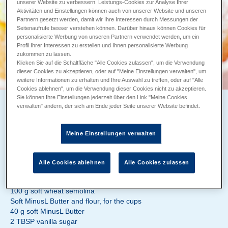
unserer Website zu verbessern. Leistungs-Cookies zur Analyse Ihrer
Aktivitäten und Einstellungen können auch von unserer Website und unseren
Partnern gesetzt werden, damit wir Ihre Interessen durch Messungen der
Seitenaufrufe besser verstehen können. Darüber hinaus können Cookies für
personalisierte Werbung von unseren Partnern verwendet werden, um ein
Profil Ihrer Interessen zu erstellen und Ihnen personalisierte Werbung
zukommen zu lassen.
Klicken Sie auf die Schaltfläche "Alle Cookies zulassen", um die Verwendung
dieser Cookies zu akzeptieren, oder auf "Meine Einstellungen verwalten", um
weitere Informationen zu erhalten und Ihre Auswahl zu treffen, oder auf "Alle
Cookies ablehnen", um die Verwendung dieser Cookies nicht zu akzeptieren.
Sie können Ihre Einstellungen jederzeit über den Link "Meine Cookies
SEMOLINA QUARK PUDDING WITH CHERRIES
verwalten" ändern, der sich am Ende jeder Seite unserer Website befindet.
Zubereitung 40 min
Backzeit ca. 30 min
Meine Einstellungen verwalten
ZUTATEN
Alle Cookies ablehnen
Alle Cookies zulassen
400 ml MinusL Milk, 3.8%
40 g sugar
100 g soft wheat semolina
Soft MinusL Butter and flour, for the cups
40 g soft MinusL Butter
2 TBSP vanilla sugar