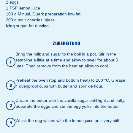
2 eggs
1 TSP lemon juice
100 g MinusL Quark preparation low-fat
200 g sour cherries, glass
Icing sugar, for dusting
ZUBEREITUNG
Bring the milk and sugar to the boil in a pot. Stir in the
semolina a little at a time and allow to swell for about 5
1
utes. Then remove from the heat an allow to cool.
Preheat the oven (top and bottom heat) to 200 °C. Grease
2
4 ovenproof cups with butter and sprinkle flour.
Cream the butter with the vanilla sugar until light and fluffy.
3
Separate the eggs and stir the egg yolks into the butter.
Whisk the egg whites with the lemon juice until very stiff.
4