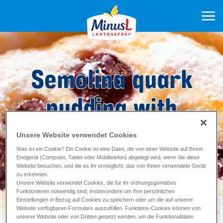
Semolina quark
pudding with
cherries
Unsere Website verwendet Cookies
Was ist ein Cookie? Ein Cookie ist eine Datei, die von einer Website auf Ihrem
Endgerät (Computer, Tablet oder Mobiltelefon) abgelegt wird, wenn Sie diese
Website besuchen, und die es ihr ermöglicht, das von Ihnen verwendete Gerät
Zubereitung 40
min
zu erkennen.
Backzeit ca. 30
min
Unsere Website verwendet Cookies, die für ihr ordnungsgemäßes
Funktionieren notwendig sind, insbesondere um Ihre persönlichen
Einstellungen in Bezug auf Cookies zu speichern oder um die auf unserer
Website verfügbaren Formulare auszufüllen. Funktions-Cookies können von
unserer Website oder von Dritten gesetzt werden, um die Funktionalitäten