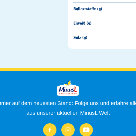
Ballaststoffe (g)
Eiweiß (g)
Salz (g)
mmer auf dem neuesten Stand: Folge uns und erfahre all
aus unserer aktuellen MinusL Welt