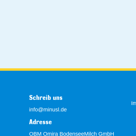
Schreib uns
I
info@minusl.de
Adresse
OBM Omira BodenseeMilch GmbH