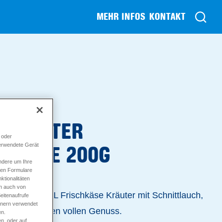
MEHR INFOS
KONTAKT
 KRÄUTER
 oder
verwendete Gerät
STUFE 200G
ndere um Ihre
ren Formulare
tionalitäten
en auch von
garten: MinusL Frischkäse Kräuter mit Schnittlauch,
eitenaufrufe
tnern verwendet
Zwiebeln für den vollen Genuss.
en.
n, oder auf