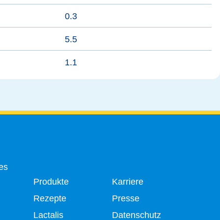
0.3
5.5
1.1
es
Produkte
Karriere
Rezepte
Presse
Lactalis
Datenschutz