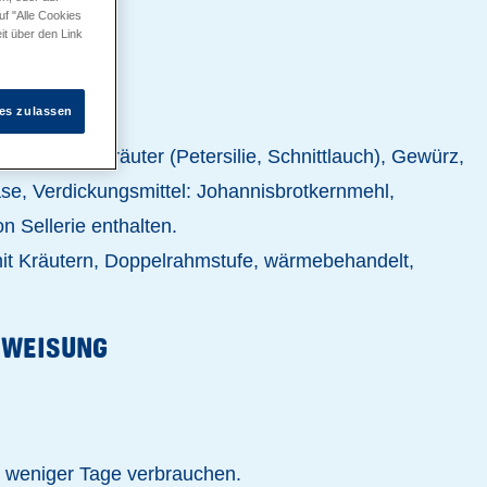
uf "Alle Cookies
it über den Link
es zulassen
, Salz, Kräuter (Petersilie, Schnittlauch), Gewürz,
se, Verdickungsmittel: Johannisbrotkernmehl,
 Sellerie enthalten.
mit Kräutern, Doppelrahmstufe, wärmebehandelt,
WEISUNG
E
 weniger Tage verbrauchen.