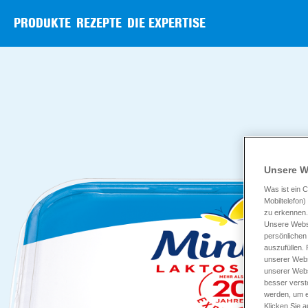
PRODUKTE
REZEPTE
DIE EXPERTISE
Unsere W
Was ist ein C
Mobiltelefon
zu erkennen.
Unsere Websi
persönlichen
auszufüllen.
unserer Webs
unserer Webs
besser verst
werden, um e
Klicken Sie a