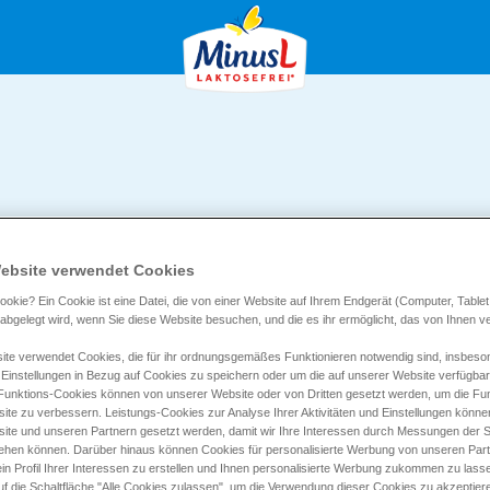
FRISCHKÄSE
ebsite verwendet Cookies
ookie? Ein Cookie ist eine Datei, die von einer Website auf Ihrem Endgerät (Computer, Tablet
) abgelegt wird, wenn Sie diese Website besuchen, und die es ihr ermöglicht, das von Ihnen 
DOPPELRAHM
te verwendet Cookies, die für ihr ordnungsgemäßes Funktionieren notwendig sind, insbeso
 Einstellungen in Bezug auf Cookies zu speichern oder um die auf unserer Website verfügba
 Funktions-Cookies können von unserer Website oder von Dritten gesetzt werden, um die Funk
ite zu verbessern. Leistungs-Cookies zur Analyse Ihrer Aktivitäten und Einstellungen könn
Frisch wie aus dem Kräuter
ite und unseren Partnern gesetzt werden, damit wir Ihre Interessen durch Messungen der S
ehen können. Darüber hinaus können Cookies für personalisierte Werbung von unseren Par
Petersilie, Knoblauch und 
in Profil Ihrer Interessen zu erstellen und Ihnen personalisierte Werbung zukommen zu lass
uf die Schaltfläche "Alle Cookies zulassen", um die Verwendung dieser Cookies zu akzeptiere