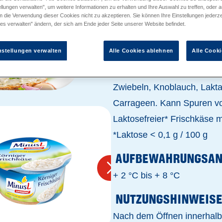
llungen verwalten", um weitere Informationen zu erhalten und Ihre Auswahl zu treffen, oder a
m die Verwendung dieser Cookies nicht zu akzeptieren. Sie können Ihre Einstellungen jederze
es verwalten" ändern, der sich am Ende jeder Seite unserer Website befindet.
ZUTATEN
nstellungen verwalten
Alle Cookies ablehnen
Alle Cooki
FRISCHKÄSE Doppelrahmstufe
Zwiebeln, Knoblauch, Lakta
Carrageen. Kann Spuren von
Laktosefreier* Frischkäse 
*Laktose < 0,1 g / 100 g
AUFBEWAHRUNGSAN
+ 2 °C bis + 8 °C
NUTZUNGSHINWEIS
Nach dem Öffnen innerhalb