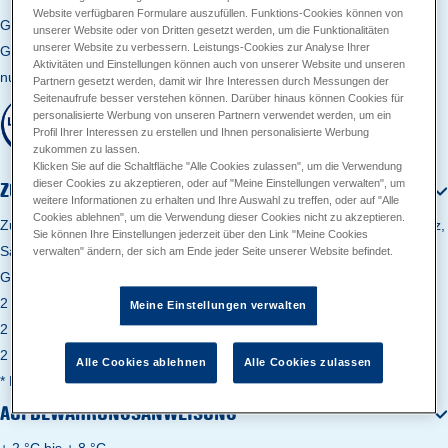
Website verfügbaren Formulare auszufüllen. Funktions-Cookies können von
Genussvielfalt für Käseliebhaber: Der MinusL Käseaufschnitt bietet
unserer Website oder von Dritten gesetzt werden, um die Funktionalitäten
unserer Website zu verbessern. Leistungs-Cookies zur Analyse Ihrer
Gouda, Tilsiter und Emmentaler – von mild-aromatisch bis pikant-
Aktivitäten und Einstellungen können auch von unserer Website und unseren
nussig. Natürlich laktosefrei.
Partnern gesetzt werden, damit wir Ihre Interessen durch Messungen der
Seitenaufrufe besser verstehen können. Darüber hinaus können Cookies für
personalisierte Werbung von unseren Partnern verwendet werden, um ein
Profil Ihrer Interessen zu erstellen und Ihnen personalisierte Werbung
zukommen zu lassen.
Klicken Sie auf die Schaltfläche "Alle Cookies zulassen", um die Verwendung
dieser Cookies zu akzeptieren, oder auf "Meine Einstellungen verwalten", um
ZUTATEN
weitere Informationen zu erhalten und Ihre Auswahl zu treffen, oder auf "Alle
Cookies ablehnen", um die Verwendung dieser Cookies nicht zu akzeptieren.
Zutaten Gouda, Tilsiter und Emmentaler: (pasteurisierte) MILCH, Salz,
Sie können Ihre Einstellungen jederzeit über den Link "Meine Cookies
Säuerungskulturen, mikrobieller Labaustauschstoff
verwalten" ändern, der sich am Ende jeder Seite unserer Website befindet.
Gemischter Käseaufschnitt:
2 Scheiben Gouda 48 % Fett i. Tr.,
Meine Einstellungen verwalten
2 Scheiben Tilsiter 45 % Fett i. Tr.,
2 Scheiben Emmentaler 45 % Fett i. Tr.
Alle Cookies ablehnen
Alle Cookies zulassen
* Laktose < 0,1 g / 100 g
AUFBEWAHRUNGSANWEISUNG
+ 2 °C bis + 8 °C