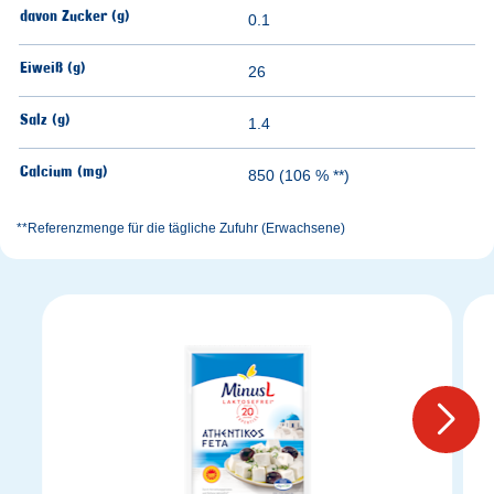
davon Zucker (g)
0.1
Eiweiß (g)
26
Salz (g)
1.4
Calcium (mg)
850 (106 % **)
**Referenzmenge für die tägliche Zufuhr (Erwachsene)